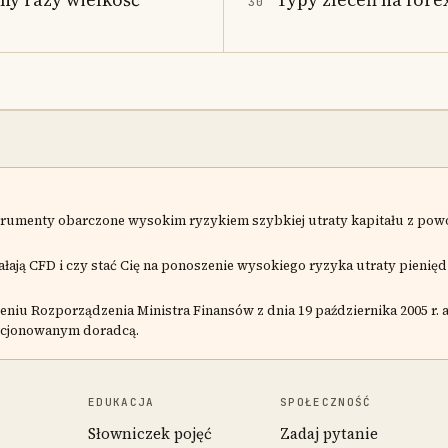
30
nstrumenty obarczone wysokim ryzykiem szybkiej utraty kapitału z po
ałają CFD i czy stać Cię na ponoszenie wysokiego ryzyka utraty pienięd
niu Rozporządzenia Ministra Finansów z dnia 19 października 2005 r. 
cencjonowanym doradcą.
EDUKACJA
SPOŁECZNOŚĆ
Słowniczek pojęć
Zadaj pytanie