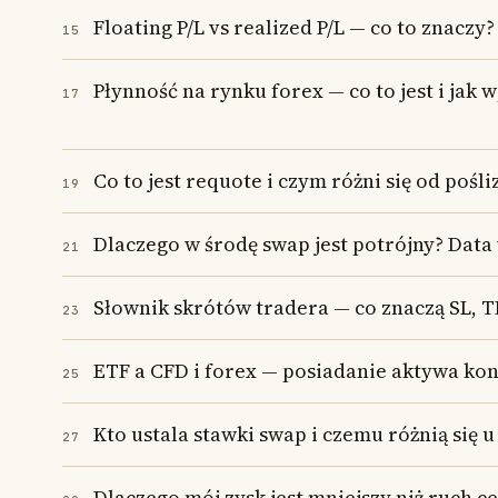
Floating P/L vs realized P/L — co to znaczy?
15
Płynność na rynku forex — co to jest i jak 
17
Co to jest requote i czym różni się od pośli
19
Dlaczego w środę swap jest potrójny? Data
21
Słownik skrótów tradera — co znaczą SL, TP,
23
ETF a CFD i forex — posiadanie aktywa kon
25
Kto ustala stawki swap i czemu różnią się 
27
Dlaczego mój zysk jest mniejszy niż ruch c