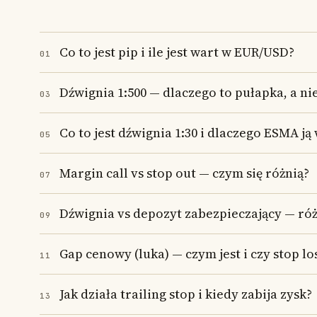
Co to jest pip i ile jest wart w EUR/USD?
01
Dźwignia 1:500 — dlaczego to pułapka, a ni
03
Co to jest dźwignia 1:30 i dlaczego ESMA j
05
Margin call vs stop out — czym się różnią?
07
Dźwignia vs depozyt zabezpieczający — róż
09
Gap cenowy (luka) — czym jest i czy stop l
11
Jak działa trailing stop i kiedy zabija zysk?
13