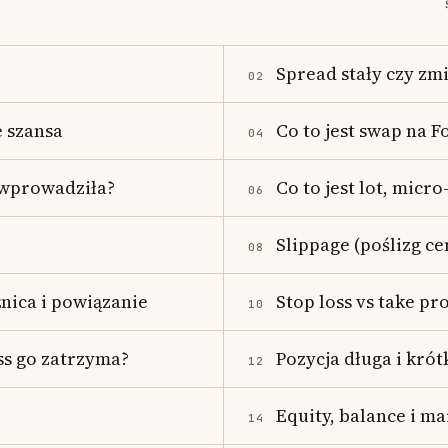
Spread stały czy zm
02
e szansa
Co to jest swap na F
04
ą wprowadziła?
Co to jest lot, micro-
06
Slippage (poślizg ce
08
nica i powiązanie
Stop loss vs take pr
10
oss go zatrzyma?
Pozycja długa i kró
12
Equity, balance i m
14