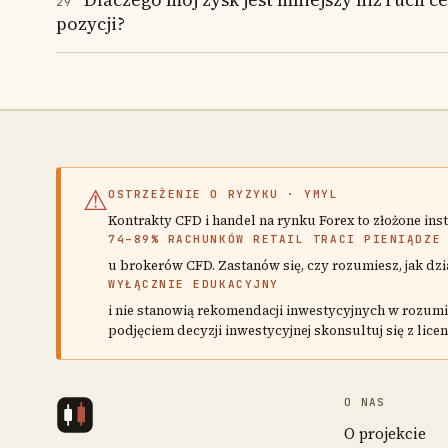
29
pozycji?
⚠
OSTRZEŻENIE O RYZYKU · YMYL
Kontrakty CFD i handel na rynku Forex to złożone i
74–89% RACHUNKÓW RETAIL TRACI PIENIĄDZE
u brokerów CFD. Zastanów się, czy rozumiesz, jak dzi
WYŁĄCZNIE EDUKACYJNY
i nie stanowią rekomendacji inwestycyjnych w rozumie
podjęciem decyzji inwestycyjnej skonsultuj się z li
O NAS
O projekcie