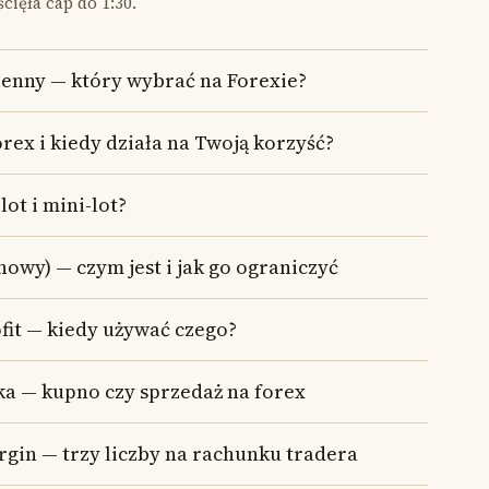
ścięła cap do 1:30.
ienny — który wybrać na Forexie?
orex i kiedy działa na Twoją korzyść?
lot i mini-lot?
nowy) — czym jest i jak go ograniczyć
ofit — kiedy używać czego?
tka — kupno czy sprzedaż na forex
argin — trzy liczby na rachunku tradera