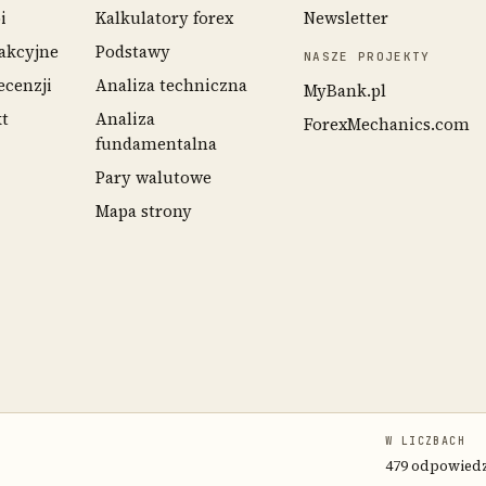
i
Kalkulatory forex
Newsletter
akcyjne
Podstawy
NASZE PROJEKTY
ecenzji
Analiza techniczna
MyBank.pl
kt
Analiza
ForexMechanics.com
fundamentalna
Pary walutowe
Mapa strony
W LICZBACH
479 odpowiedzi