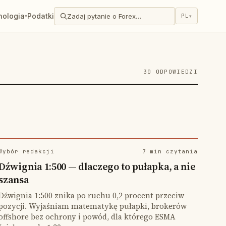
hologia
Podatki
Zadaj pytanie o Forex…
PL
▾
▾
30 ODPOWIEDZI
Wybór redakcji
7 min czytania
Dźwignia 1:500 — dlaczego to pułapka, a nie
szansa
Dźwignia 1:500 znika po ruchu 0,2 procent przeciw
pozycji. Wyjaśniam matematykę pułapki, brokerów
offshore bez ochrony i powód, dla którego ESMA