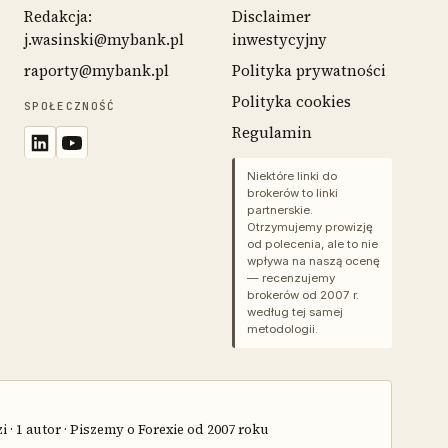
Redakcja:
Disclaimer
j.wasinski@mybank.pl
inwestycyjny
raporty@mybank.pl
Polityka prywatności
Polityka cookies
SPOŁECZNOŚĆ
Regulamin
Niektóre linki do
brokerów to linki
partnerskie.
Otrzymujemy prowizję
od polecenia, ale to nie
wpływa na naszą ocenę
— recenzujemy
brokerów od 2007 r.
według tej samej
metodologii.
 · 1 autor · Piszemy o Forexie od 2007 roku