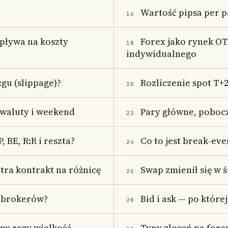
Wartość pipsa per p
16
wpływa na koszty
Forex jako rynek OT
18
indywidualnego
zgu (slippage)?
Rozliczenie spot T+
20
 waluty i weekend
Pary główne, pobocz
22
 BE, R:R i reszta?
Co to jest break-eve
24
tra kontrakt na różnicę
Swap zmienił się w ś
26
u brokerów?
Bid i ask — po której
28
eny razy wielkość
Typy zleceń na forex