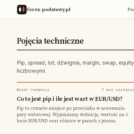
forex-podstawy.pl
Po
Pojęcia techniczne
Pip, spread, lot, dźwignia, margin, swap, equit
liczbowymi.
Wybór redakcji
7 min czytani
Co to jest pip i ile jest wart w EUR/USD?
Pip to czwarte miejsce po przecinku w notowaniu
pary walutowej. Wyjaśniamy definicję, wartość na 1
locie EUR/USD oraz różnice w parach z jenem.