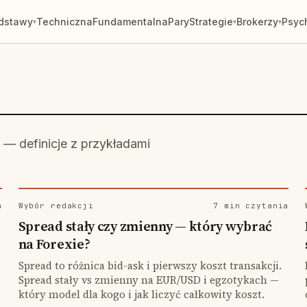
dstawy
Techniczna
Fundamentalna
Pary
Strategie
Brokerzy
Psyc
▾
▾
▾
y — definicje z przykładami
a
Wybór redakcji
7 min czytania
Spread stały czy zmienny — który wybrać
na Forexie?
Spread to różnica bid-ask i pierwszy koszt transakcji.
Spread stały vs zmienny na EUR/USD i egzotykach —
który model dla kogo i jak liczyć całkowity koszt.