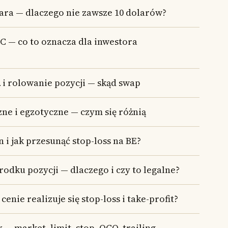
ara — dlaczego nie zawsze 10 dolarów?
C — co to oznacza dla inwestora
2 i rolowanie pozycji — skąd swap
ne i egzotyczne — czym się różnią
n i jak przesunąć stop-loss na BE?
rodku pozycji — dlaczego i czy to legalne?
 cenie realizuje się stop-loss i take-profit?
 — market, limit, stop, OCO, trailing