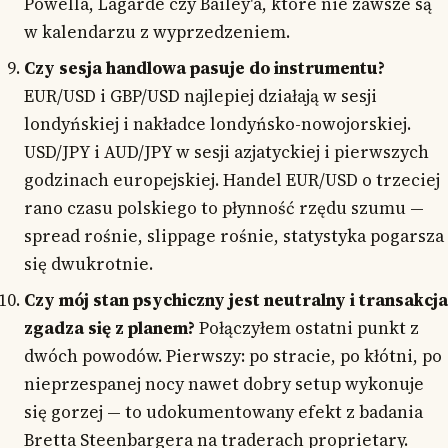
Powella, Lagarde czy Bailey'a, które nie zawsze są
w kalendarzu z wyprzedzeniem.
Czy sesja handlowa pasuje do instrumentu?
EUR/USD i GBP/USD najlepiej działają w sesji
londyńskiej i nakładce londyńsko-nowojorskiej.
USD/JPY i AUD/JPY w sesji azjatyckiej i pierwszych
godzinach europejskiej. Handel EUR/USD o trzeciej
rano czasu polskiego to płynność rzędu szumu —
spread rośnie, slippage rośnie, statystyka pogarsza
się dwukrotnie.
Czy mój stan psychiczny jest neutralny i transakcja
zgadza się z planem?
Połączyłem ostatni punkt z
dwóch powodów. Pierwszy: po stracie, po kłótni, po
nieprzespanej nocy nawet dobry setup wykonuje
się gorzej — to udokumentowany efekt z badania
Bretta Steenbargera na traderach proprietary.