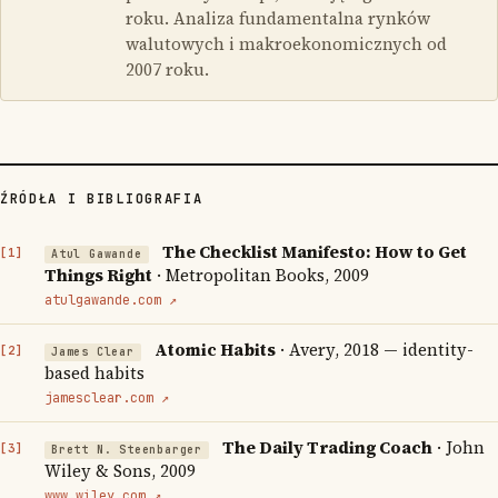
roku. Analiza fundamentalna rynków
walutowych i makroekonomicznych od
2007 roku.
ŹRÓDŁA I BIBLIOGRAFIA
The Checklist Manifesto: How to Get
Atul Gawande
Things Right
· Metropolitan Books, 2009
atulgawande.com ↗
Atomic Habits
· Avery, 2018 — identity-
James Clear
based habits
jamesclear.com ↗
The Daily Trading Coach
· John
Brett N. Steenbarger
Wiley & Sons, 2009
www.wiley.com ↗