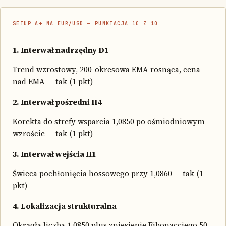
SETUP A+ NA EUR/USD — PUNKTACJA 10 Z 10
1. Interwał nadrzędny D1
Trend wzrostowy, 200-okresowa EMA rosnąca, cena
nad EMA — tak (1 pkt)
2. Interwał pośredni H4
Korekta do strefy wsparcia 1,0850 po ośmiodniowym
wzroście — tak (1 pkt)
3. Interwał wejścia H1
Świeca pochłonięcia hossowego przy 1,0860 — tak (1
pkt)
4. Lokalizacja strukturalna
Okrągła liczba 1,0850 plus zniesienie Fibonacciego 50