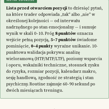
KRÓTKA ODPOWIEDŹ
Lista przed otwarciem pozycji
to dziesięć pytań,
na które trader odpowiada „tak" albo „nie" w
określonej kolejności — od interwału
nadrzędnego po stan emocjonalny — i sumuje
wynik w skali 0–10. Próg
8 punktów
oznacza
wejście pełną pozycją,
5–7 punktów
świadome
pominięcie,
0–4 punkty
wyraźne unikanie. 10-
punktowa walidacja pokrywa: analizę
wieloramową (HTF/MTF/LTF), poziomy wsparcia
i oporu, wskaźniki techniczne, stosunek zysku
do ryzyka, rozmiar pozycji, kalendarz makro,
sesję handlową, zgodność ze strategią i stan
psychiczny. Routine zajmuje 60–90 sekund po
dwóch miesiącach treningu.