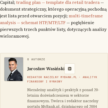
Capital;
trading plan — template dla retail tradera
—
dokument strategiczny, którego operacyjną pochodną
jest lista przed otwarciem pozycji;
multi-timeframe
analysis — schemat HTF/MTF/LTF
— pogłębienie
pierwszych trzech punktów listy, dotyczących analizy
wieloramowej.
O AUTORZE
Jarosław Wasiński
REDAKTOR NACZELNY MYBANK.PL · ANALITYK
FINANSOWY I RYNKOWY
Niezależny analityk i praktyk z ponad 20-
letnim doświadczeniem w sektorze
finansowym. Twórca i redaktor naczelny
portalu MyBank.pl, działającego od 2004