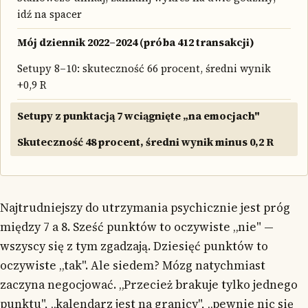
idź na spacer
Mój dziennik 2022–2024 (próba 412 transakcji)
Setupy 8–10: skuteczność 66 procent, średni wynik
+0,9 R
Setupy z punktacją 7 wciągnięte „na emocjach"
Skuteczność 48 procent, średni wynik minus 0,2 R
Najtrudniejszy do utrzymania psychicznie jest próg
między 7 a 8. Sześć punktów to oczywiste „nie" —
wszyscy się z tym zgadzają. Dziesięć punktów to
oczywiste „tak". Ale siedem? Mózg natychmiast
zaczyna negocjować. „Przecież brakuje tylko jednego
punktu", „kalendarz jest na granicy", „pewnie nic się