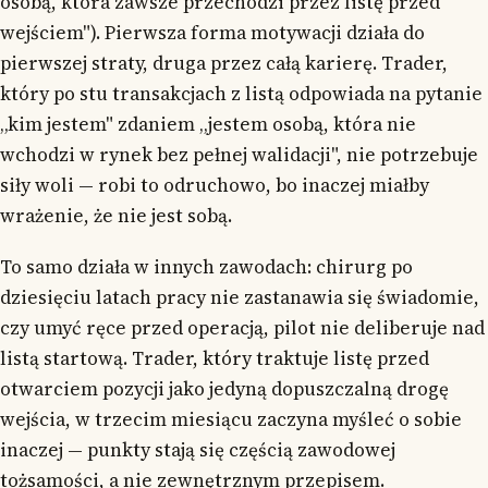
osobą, która zawsze przechodzi przez listę przed
wejściem"). Pierwsza forma motywacji działa do
pierwszej straty, druga przez całą karierę. Trader,
który po stu transakcjach z listą odpowiada na pytanie
„kim jestem" zdaniem „jestem osobą, która nie
wchodzi w rynek bez pełnej walidacji", nie potrzebuje
siły woli — robi to odruchowo, bo inaczej miałby
wrażenie, że nie jest sobą.
To samo działa w innych zawodach: chirurg po
dziesięciu latach pracy nie zastanawia się świadomie,
czy umyć ręce przed operacją, pilot nie deliberuje nad
listą startową. Trader, który traktuje listę przed
otwarciem pozycji jako jedyną dopuszczalną drogę
wejścia, w trzecim miesiącu zaczyna myśleć o sobie
inaczej — punkty stają się częścią zawodowej
tożsamości, a nie zewnętrznym przepisem.