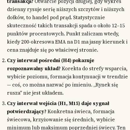
transakcji?
Otwarcie pozycji długiej, gdy wykres
dzienny rysuje serię niższych szczytów i niższych
dołków, to handel pod prąd. Statystycznie
skuteczność takich transakcji spada o około 12–15
punktów procentowych. Punkt zaliczam wtedy,
kiedy 200-okresowa EMA na D1 ma jasny kierunek i
cena znajduje się po właściwej stronie.
Czy interwał pośredni (H4) pokazuje
rozpoznawalny układ?
Korekta do strefy wsparcia,
wybicie poziomu, formacja kontynuacji w trendzie
— coś, co można nazwać po imieniu. „Rynek się
rusza" nie jest układem.
Czy interwał wejścia (H1, M15) daje sygnał
potwierdzający?
Konkretna świeca, formacja
świecowa, krzyżowanie się średnich, wybicie
minimum lub maksimum poprzedniej świecy. Ten