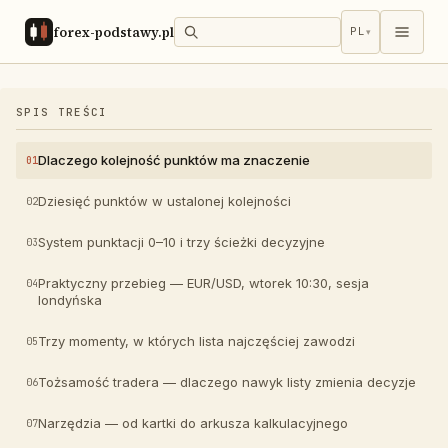
forex-podstawy.pl
PL
▾
SPIS TREŚCI
Dlaczego kolejność punktów ma znaczenie
Dziesięć punktów w ustalonej kolejności
System punktacji 0–10 i trzy ścieżki decyzyjne
Praktyczny przebieg — EUR/USD, wtorek 10:30, sesja
londyńska
Trzy momenty, w których lista najczęściej zawodzi
Tożsamość tradera — dlaczego nawyk listy zmienia decyzje
Narzędzia — od kartki do arkusza kalkulacyjnego