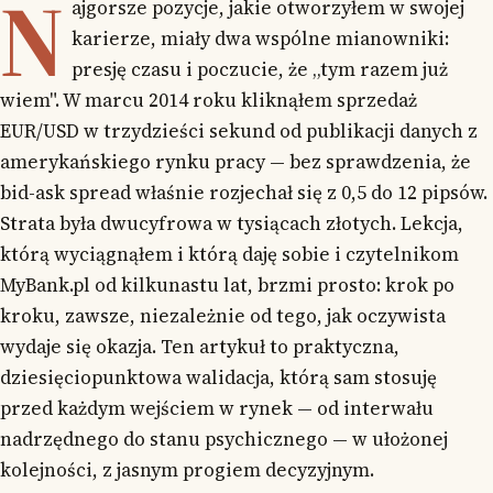
N
ajgorsze pozycje, jakie otworzyłem w swojej
karierze, miały dwa wspólne mianowniki:
presję czasu i poczucie, że „tym razem już
wiem". W marcu 2014 roku kliknąłem sprzedaż
EUR/USD w trzydzieści sekund od publikacji danych z
amerykańskiego rynku pracy — bez sprawdzenia, że
bid-ask spread właśnie rozjechał się z 0,5 do 12 pipsów.
Strata była dwucyfrowa w tysiącach złotych. Lekcja,
którą wyciągnąłem i którą daję sobie i czytelnikom
MyBank.pl od kilkunastu lat, brzmi prosto: krok po
kroku, zawsze, niezależnie od tego, jak oczywista
wydaje się okazja. Ten artykuł to praktyczna,
dziesięciopunktowa walidacja, którą sam stosuję
przed każdym wejściem w rynek — od interwału
nadrzędnego do stanu psychicznego — w ułożonej
kolejności, z jasnym progiem decyzyjnym.