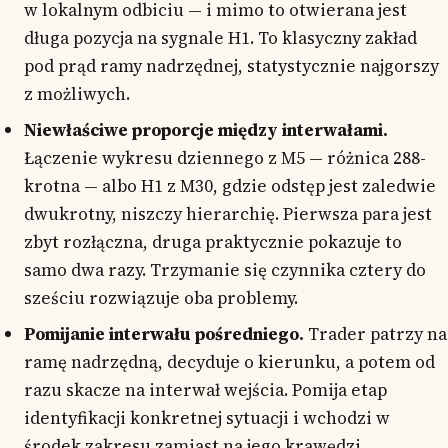
w lokalnym odbiciu — i mimo to otwierana jest
długa pozycja na sygnale H1. To klasyczny zakład
pod prąd ramy nadrzędnej, statystycznie najgorszy
z możliwych.
Niewłaściwe proporcje między interwałami.
Łączenie wykresu dziennego z M5 — różnica 288-
krotna — albo H1 z M30, gdzie odstęp jest zaledwie
dwukrotny, niszczy hierarchię. Pierwsza para jest
zbyt rozłączna, druga praktycznie pokazuje to
samo dwa razy. Trzymanie się czynnika cztery do
sześciu rozwiązuje oba problemy.
Pomijanie interwału pośredniego.
Trader patrzy na
ramę nadrzędną, decyduje o kierunku, a potem od
razu skacze na interwał wejścia. Pomija etap
identyfikacji konkretnej sytuacji i wchodzi w
środek zakresu zamiast na jego krawędzi.