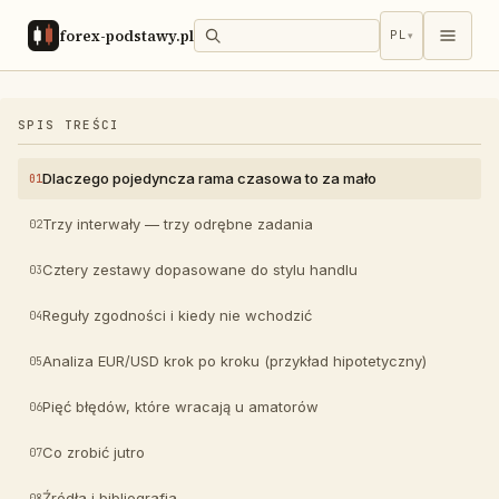
forex-podstawy.pl
PL
▾
SPIS TREŚCI
Dlaczego pojedyncza rama czasowa to za mało
Trzy interwały — trzy odrębne zadania
Cztery zestawy dopasowane do stylu handlu
Reguły zgodności i kiedy nie wchodzić
Analiza EUR/USD krok po kroku (przykład hipotetyczny)
Pięć błędów, które wracają u amatorów
Co zrobić jutro
Źródła i bibliografia