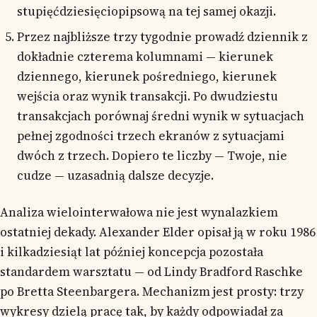
stupięćdziesięciopipsową na tej samej okazji.
Przez najbliższe trzy tygodnie prowadź dziennik z
dokładnie czterema kolumnami — kierunek
dziennego, kierunek pośredniego, kierunek
wejścia oraz wynik transakcji. Po dwudziestu
transakcjach porównaj średni wynik w sytuacjach
pełnej zgodności trzech ekranów z sytuacjami
dwóch z trzech. Dopiero te liczby — Twoje, nie
cudze — uzasadnią dalsze decyzje.
Analiza wielointerwałowa nie jest wynalazkiem
ostatniej dekady. Alexander Elder opisał ją w roku 1986
i kilkadziesiąt lat później koncepcja pozostała
standardem warsztatu — od Lindy Bradford Raschke
po Bretta Steenbargera. Mechanizm jest prosty: trzy
wykresy dzielą pracę tak, by każdy odpowiadał za