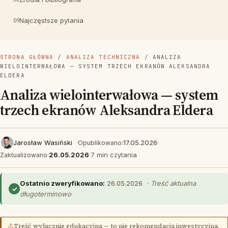
Najczęstsze pytania
STRONA GŁÓWNA
/
ANALIZA TECHNICZNA
/ ANALIZA
WIELOINTERWAŁOWA — SYSTEM TRZECH EKRANÓW ALEKSANDRA
ELDERA
Analiza wielointerwałowa — system
trzech ekranów Aleksandra Eldera
Jarosław Wasiński
·
17.05.2026
·
Opublikowano:
26.05.2026
·
7 min czytania
Zaktualizowano:
Ostatnio zweryfikowano:
26.05.2026
· Treść aktualna
✓
długoterminowo
⚠
Treść wyłącznie edukacyjna — to nie rekomendacja inwestycyjna.