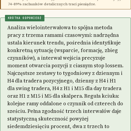
74–89% rachunków detalicznych traci pieniądze.
KRÓTKA ODPOWIEDŹ
Analiza wielointerwałowa to spójna metoda
pracy z trzema ramami czasowymi: nadrzędna
ustala kierunek trendu, pośrednia identyfikuje
konkretną sytuację (wsparcie, formację, zbieg
czynników), a interwał wejścia precyzuje
moment otwarcia pozycji z ciasnym stop lossem.
Najczęstsze zestawy to tygodniowy z dziennym i
H4 dla tradera pozycyjnego, dzienny z H4 i H1
dla swing tradera, H4 z H1 i M15 dla day tradera
oraz H1 z M15 i M5 dla skalpera. Reguła kciuka:
kolejne ramy oddalone o czynnik od czterech do
sześciu. Pełna zgodność trzech interwałów daje
statystyczną skuteczność powyżej
siedemdziesięciu procent, dwa z trzech to