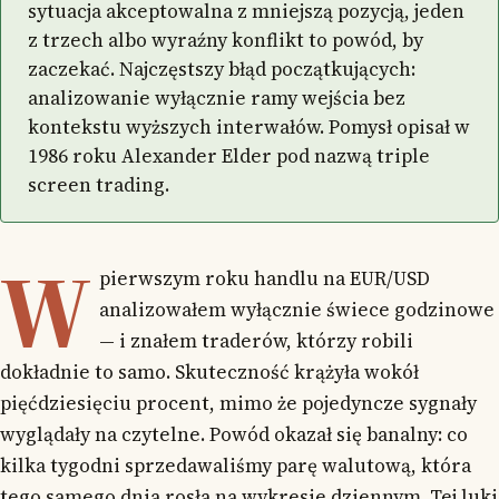
sytuacja akceptowalna z mniejszą pozycją, jeden
z trzech albo wyraźny konflikt to powód, by
zaczekać. Najczęstszy błąd początkujących:
analizowanie wyłącznie ramy wejścia bez
kontekstu wyższych interwałów. Pomysł opisał w
1986 roku Alexander Elder pod nazwą triple
screen trading.
W
pierwszym roku handlu na EUR/USD
analizowałem wyłącznie świece godzinowe
— i znałem traderów, którzy robili
dokładnie to samo. Skuteczność krążyła wokół
pięćdziesięciu procent, mimo że pojedyncze sygnały
wyglądały na czytelne. Powód okazał się banalny: co
kilka tygodni sprzedawaliśmy parę walutową, która
tego samego dnia rosła na wykresie dziennym. Tej luki