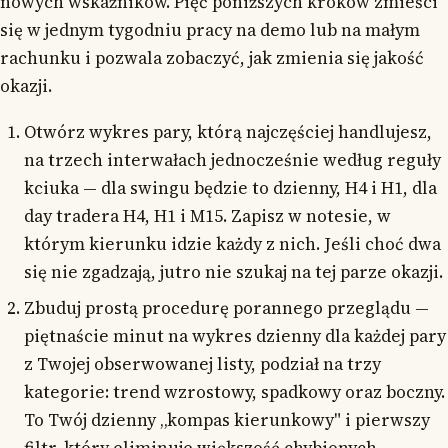
nowych wskaźników. Pięć poniższych kroków zmieści
się w jednym tygodniu pracy na demo lub na małym
rachunku i pozwala zobaczyć, jak zmienia się jakość
okazji.
Otwórz wykres pary, którą najczęściej handlujesz,
na trzech interwałach jednocześnie według reguły
kciuka — dla swingu będzie to dzienny, H4 i H1, dla
day tradera H4, H1 i M15. Zapisz w notesie, w
którym kierunku idzie każdy z nich. Jeśli choć dwa
się nie zgadzają, jutro nie szukaj na tej parze okazji.
Zbuduj prostą procedurę porannego przeglądu —
piętnaście minut na wykres dzienny dla każdej pary
z Twojej obserwowanej listy, podział na trzy
kategorie: trend wzrostowy, spadkowy oraz boczny.
To Twój dzienny „kompas kierunkowy" i pierwszy