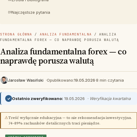
Najczęstsze pytania
STRONA GŁÓWNA
/
ANALIZA FUNDAMENTALNA
/ ANALIZA
FUNDAMENTALNA FOREX — CO NAPRAWDĘ PORUSZA WALUTĄ
Analiza fundamentalna forex — co
naprawdę porusza walutą
Jarosław Wasiński
·
19.05.2026
·
8 min czytania
Opublikowano:
✓
Ostatnio zweryfikowano:
19.05.2026
· Weryfikacja kwartalna
⚠
Treść wyłącznie edukacyjna — to nie rekomendacja inwestycyjna.
74–89% rachunków detalicznych traci pieniądze.