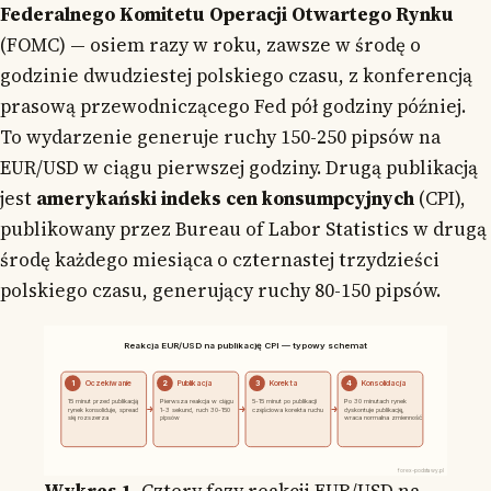
Federalnego Komitetu Operacji Otwartego Rynku
(FOMC) — osiem razy w roku, zawsze w środę o
godzinie dwudziestej polskiego czasu, z konferencją
prasową przewodniczącego Fed pół godziny później.
To wydarzenie generuje ruchy 150-250 pipsów na
EUR/USD w ciągu pierwszej godziny. Drugą publikacją
jest
amerykański indeks cen konsumpcyjnych
(CPI),
publikowany przez Bureau of Labor Statistics w drugą
środę każdego miesiąca o czternastej trzydzieści
polskiego czasu, generujący ruchy 80-150 pipsów.
Reakcja EUR/USD na publikację CPI — typowy schemat
1
Oczekiwanie
2
Publikacja
3
Korekta
4
Konsolidacja
15 minut przed publikacją
Pierwsza reakcja w ciągu
5-15 minut po publikacji
Po 30 minutach rynek
rynek konsoliduje, spread
1-3 sekund, ruch 30-150
częściowa korekta ruchu
dyskontuje publikację,
się rozszerza
pipsów
wraca normalna zmienność
forex-podstawy.pl