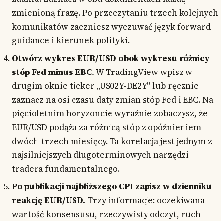
zmienioną frazę. Po przeczytaniu trzech kolejnych
komunikatów zaczniesz wyczuwać język forward
guidance i kierunek polityki.
Otwórz wykres EUR/USD obok wykresu różnicy
stóp Fed minus EBC.
W TradingView wpisz w
drugim oknie ticker „US02Y-DE2Y" lub ręcznie
zaznacz na osi czasu daty zmian stóp Fed i EBC. Na
pięcioletnim horyzoncie wyraźnie zobaczysz, że
EUR/USD podąża za różnicą stóp z opóźnieniem
dwóch-trzech miesięcy. Ta korelacja jest jednym z
najsilniejszych długoterminowych narzędzi
tradera fundamentalnego.
Po publikacji najbliższego CPI zapisz w dzienniku
reakcję EUR/USD.
Trzy informacje: oczekiwana
wartość konsensusu, rzeczywisty odczyt, ruch