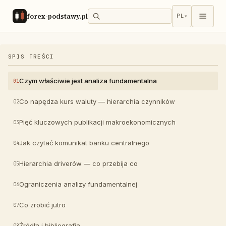
forex-podstawy.pl
PL
▾
SPIS TREŚCI
Czym właściwie jest analiza fundamentalna
Co napędza kurs waluty — hierarchia czynników
Pięć kluczowych publikacji makroekonomicznych
Jak czytać komunikat banku centralnego
Hierarchia driverów — co przebija co
Ograniczenia analizy fundamentalnej
Co zrobić jutro
Źródła i bibliografia