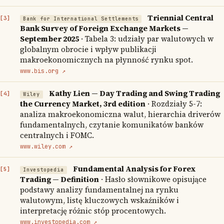
Triennial Central
Bank for International Settlements
Bank Survey of Foreign Exchange Markets —
September 2025
· Tabela 3: udziały par walutowych w
globalnym obrocie i wpływ publikacji
makroekonomicznych na płynność rynku spot.
www.bis.org ↗
Kathy Lien — Day Trading and Swing Trading
Wiley
the Currency Market, 3rd edition
· Rozdziały 5-7:
analiza makroekonomiczna walut, hierarchia driverów
fundamentalnych, czytanie komunikatów banków
centralnych i FOMC.
www.wiley.com ↗
Fundamental Analysis for Forex
Investopedia
Trading — Definition
· Hasło słownikowe opisujące
podstawy analizy fundamentalnej na rynku
walutowym, listę kluczowych wskaźników i
interpretację różnic stóp procentowych.
www.investopedia.com ↗