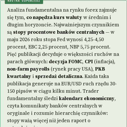
KRÓTKA ODPOWIEDŹ
Analiza fundamentalna na rynku forex zajmuje
się tym,
co napędza kurs waluty
w średnim i
długim horyzoncie. Najważniejszym czynnikiem
są
stopy procentowe banków centralnych
— w
maju 2026 roku stopa Fed wynosi 4,25-4,50
procent, EBC 2,25 procent, NBP 5,75 procent.
Pięć publikacji decyduje o większości ruchów na
parach głównych:
decyzja FOMC
,
CPI
(inflacja),
non-farm payrolls
(rynek pracy USA),
PKB
kwartalny
i
sprzedaż detaliczna
. Każda taka
publikacja generuje na EUR/USD ruch rzędu 30-
150 pipsów w ciągu kilku minut. Trader
fundamentalny śledzi
kalendarz ekonomiczny
,
czyta komunikaty banków centralnych w
oryginale i rozumie hierarchię czynników:
stopy ważą więcej niż jeden raport o