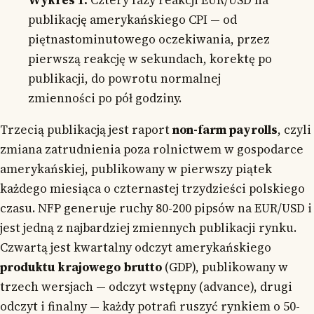
Wykres 1.
Cztery fazy reakcji EUR/USD na
publikację amerykańskiego CPI — od
piętnastominutowego oczekiwania, przez
pierwszą reakcję w sekundach, korektę po
publikacji, do powrotu normalnej
zmienności po pół godziny.
Trzecią publikacją jest raport
non-farm payrolls
, czyli
zmiana zatrudnienia poza rolnictwem w gospodarce
amerykańskiej, publikowany w pierwszy piątek
każdego miesiąca o czternastej trzydzieści polskiego
czasu. NFP generuje ruchy 80-200 pipsów na EUR/USD i
jest jedną z najbardziej zmiennych publikacji rynku.
Czwartą jest kwartalny odczyt amerykańskiego
produktu krajowego brutto
(GDP), publikowany w
trzech wersjach — odczyt wstępny (advance), drugi
odczyt i finalny — każdy potrafi ruszyć rynkiem o 50-