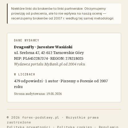
Niektóre linki do brokerów to linki partnerskie. Otrzymujemy
prowizję od polecenia, ale to nie wpływa na naszą ocenę —
recenzujemy brokerów od 2007 r. według tej samej metodologii.
DANE WYDAWCY
DragonFly · Jarosław Wasiński
ul. Srebrna 47, 42-612 Tarnowskie Góry
NIP: PL6452287374 · REGON: 278218025
Wydawca portalu MyBank.pl od 2004 roku
W LICZBACH
479 odpowiedzi · 1 autor · Piszemy o Forexie od 2007
roku
Strona audytowana: 19.05.2026
© 2026 forex-podstawy.pl · Wszystkie prawa
zastrzeżone
Polityka prywatności
·
Polityka cookies
·
Regulamin