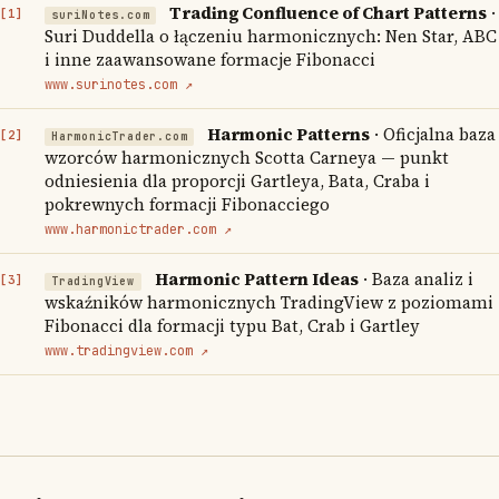
Trading Confluence of Chart Patterns
·
suriNotes.com
Suri Duddella o łączeniu harmonicznych: Nen Star, ABC
i inne zaawansowane formacje Fibonacci
www.surinotes.com ↗
Harmonic Patterns
· Oficjalna baza
HarmonicTrader.com
wzorców harmonicznych Scotta Carneya — punkt
odniesienia dla proporcji Gartleya, Bata, Craba i
pokrewnych formacji Fibonacciego
www.harmonictrader.com ↗
Harmonic Pattern Ideas
· Baza analiz i
TradingView
wskaźników harmonicznych TradingView z poziomami
Fibonacci dla formacji typu Bat, Crab i Gartley
www.tradingview.com ↗