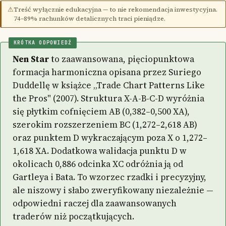
⚠
Treść wyłącznie edukacyjna — to nie rekomendacja inwestycyjna.
74–89% rachunków detalicznych traci pieniądze.
KRÓTKA ODPOWIEDŹ
Nen Star
to zaawansowana, pięciopunktowa
formacja harmoniczna opisana przez Suriego
Duddellę w książce „Trade Chart Patterns Like
the Pros" (2007). Struktura X-A-B-C-D wyróżnia
się płytkim cofnięciem AB (0,382–0,500 XA),
szerokim rozszerzeniem BC (1,272–2,618 AB)
oraz punktem D wykraczającym poza X o 1,272–
1,618 XA. Dodatkowa walidacja punktu D w
okolicach 0,886 odcinka XC odróżnia ją od
Gartleya i Bata. To wzorzec rzadki i precyzyjny,
ale niszowy i słabo zweryfikowany niezależnie —
odpowiedni raczej dla zaawansowanych
traderów niż początkujących.