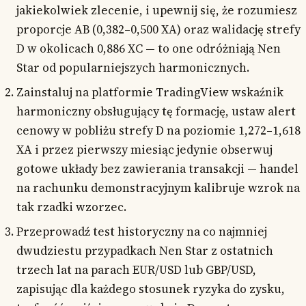
jakiekolwiek zlecenie, i upewnij się, że rozumiesz
proporcje AB (0,382–0,500 XA) oraz walidację strefy
D w okolicach 0,886 XC — to one odróżniają Nen
Star od popularniejszych harmonicznych.
Zainstaluj na platformie TradingView wskaźnik
harmoniczny obsługujący tę formację, ustaw alert
cenowy w pobliżu strefy D na poziomie 1,272–1,618
XA i przez pierwszy miesiąc jedynie obserwuj
gotowe układy bez zawierania transakcji — handel
na rachunku demonstracyjnym kalibruje wzrok na
tak rzadki wzorzec.
Przeprowadź test historyczny na co najmniej
dwudziestu przypadkach Nen Star z ostatnich
trzech lat na parach EUR/USD lub GBP/USD,
zapisując dla każdego stosunek ryzyka do zysku,