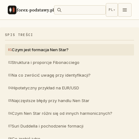
forex-podstawy.pl
PL
▾
SPIS TREŚCI
Czym jest formacja Nen Star?
Struktura i proporcje Fibonacciego
Na co zwrócić uwagę przy identyfikacji?
Hipotetyczny przykład na EUR/USD
Najczęstsze błędy przy handlu Nen Star
Czym Nen Star różni się od innych harmonicznych?
Suri Duddella i pochodzenie formacji
Co zrobić jutro