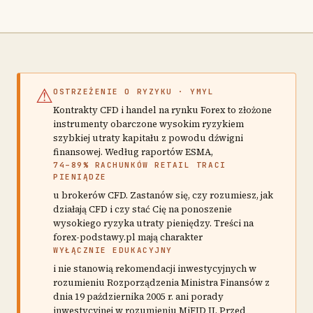
⚠
OSTRZEŻENIE O RYZYKU · YMYL
Kontrakty CFD i handel na rynku Forex to złożone
instrumenty obarczone wysokim ryzykiem
szybkiej utraty kapitału z powodu dźwigni
finansowej. Według raportów ESMA,
74–89% RACHUNKÓW RETAIL TRACI
PIENIĄDZE
u brokerów CFD. Zastanów się, czy rozumiesz, jak
działają CFD i czy stać Cię na ponoszenie
wysokiego ryzyka utraty pieniędzy. Treści na
forex-podstawy.pl mają charakter
WYŁĄCZNIE EDUKACYJNY
i nie stanowią rekomendacji inwestycyjnych w
rozumieniu Rozporządzenia Ministra Finansów z
dnia 19 października 2005 r. ani porady
inwestycyjnej w rozumieniu MiFID II. Przed