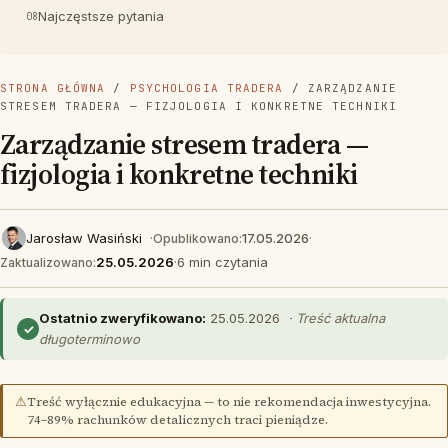
Najczęstsze pytania
STRONA GŁÓWNA
/
PSYCHOLOGIA TRADERA
/ ZARZĄDZANIE
STRESEM TRADERA — FIZJOLOGIA I KONKRETNE TECHNIKI
Zarządzanie stresem tradera —
fizjologia i konkretne techniki
Jarosław Wasiński
·
17.05.2026
·
Opublikowano:
25.05.2026
·
6 min czytania
Zaktualizowano:
Ostatnio zweryfikowano:
25.05.2026
· Treść aktualna
✓
długoterminowo
⚠
Treść wyłącznie edukacyjna — to nie rekomendacja inwestycyjna.
74–89% rachunków detalicznych traci pieniądze.