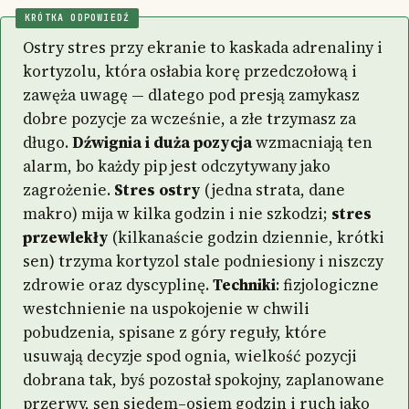
KRÓTKA ODPOWIEDŹ
Ostry stres przy ekranie to kaskada adrenaliny i
kortyzolu, która osłabia korę przedczołową i
zawęża uwagę — dlatego pod presją zamykasz
dobre pozycje za wcześnie, a złe trzymasz za
długo.
Dźwignia i duża pozycja
wzmacniają ten
alarm, bo każdy pip jest odczytywany jako
zagrożenie.
Stres ostry
(jedna strata, dane
makro) mija w kilka godzin i nie szkodzi;
stres
przewlekły
(kilkanaście godzin dziennie, krótki
sen) trzyma kortyzol stale podniesiony i niszczy
zdrowie oraz dyscyplinę.
Techniki
: fizjologiczne
westchnienie na uspokojenie w chwili
pobudzenia, spisane z góry reguły, które
usuwają decyzje spod ognia, wielkość pozycji
dobrana tak, byś pozostał spokojny, zaplanowane
przerwy, sen siedem–osiem godzin i ruch jako