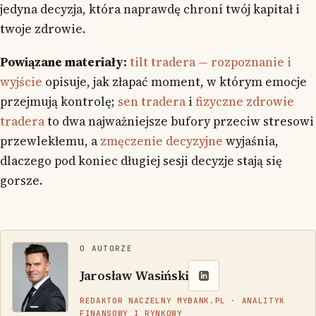
jedyna decyzja, która naprawdę chroni twój kapitał i
twoje zdrowie.
Powiązane materiały:
tilt tradera — rozpoznanie i
wyjście
opisuje, jak złapać moment, w którym emocje
przejmują kontrolę;
sen tradera
i
fizyczne zdrowie
tradera
to dwa najważniejsze bufory przeciw stresowi
przewlekłemu, a
zmęczenie decyzyjne
wyjaśnia,
dlaczego pod koniec długiej sesji decyzje stają się
gorsze.
O AUTORZE
Jarosław Wasiński
REDAKTOR NACZELNY MYBANK.PL · ANALITYK
FINANSOWY I RYNKOWY