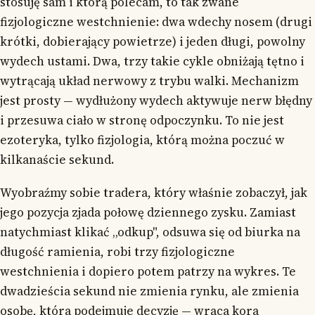
stosuję sam i którą polecam, to tak zwane
fizjologiczne westchnienie: dwa wdechy nosem (drugi
krótki, dobierający powietrze) i jeden długi, powolny
wydech ustami. Dwa, trzy takie cykle obniżają tętno i
wytrącają układ nerwowy z trybu walki. Mechanizm
jest prosty — wydłużony wydech aktywuje nerw błędny
i przesuwa ciało w stronę odpoczynku. To nie jest
ezoteryka, tylko fizjologia, którą można poczuć w
kilkanaście sekund.
Wyobraźmy sobie tradera, który właśnie zobaczył, jak
jego pozycja zjada połowę dziennego zysku. Zamiast
natychmiast klikać „odkup", odsuwa się od biurka na
długość ramienia, robi trzy fizjologiczne
westchnienia i dopiero potem patrzy na wykres. Te
dwadzieścia sekund nie zmienia rynku, ale zmienia
osobę, która podejmuje decyzję — wraca kora