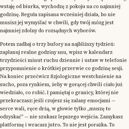
wstaję od biurka, wychodzę z pokoju na co najmniej
godzinę. Reguła zapisana wcześniej działa, bo nie
musisz jej wymyślać w chwili, gdy twój mózg jest
najmniej zdolny do rozsądnych wyborów.
Potem zadbaj o trzy bufory na najbliższy tydzień:
zaplanuj realne godziny snu, wpisz w kalendarz
trzydzieści minut ruchu dziennie i ustaw w telefonie
przypomnienie o krótkiej przerwie co godzinę sesji.
Na koniec przećwicz fizjologiczne westchnienie na
sucho, poza rynkiem, żeby w gorącej chwili ciało już
wiedziało, co robić. I pamiętaj o granicy, której nie
przekraczasz: jeśli czujesz się zalany emocjami —
serce wali, ręce drżą, w głowie tylko „muszę to
odzyskać" — nie szukasz lepszego wejścia. Zamykasz
platformę i wracasz jutro. To nie jest porażka. To