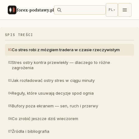
forex-podstawy.pl
PL
▾
SPIS TREŚCI
Co stres robi z mózgiem tradera w czasie rzeczywistym
Stres ostry kontra przewlekły — dlaczego to różne
zagrożenia
Jak rozładować ostry stres w ciągu minuty
Reguły, które usuwają decyzje spod ognia
Bufory poza ekranem — sen, ruch i przerwy
Co zrobić jeszcze dziś wieczorem
Źródła i bibliografia