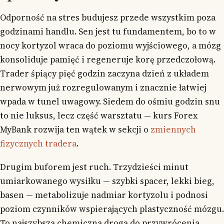
Odporność na stres budujesz przede wszystkim poza
godzinami handlu. Sen jest tu fundamentem, bo to w
nocy kortyzol wraca do poziomu wyjściowego, a mózg
konsoliduje pamięć i regeneruje korę przedczołową.
Trader śpiący pięć godzin zaczyna dzień z układem
nerwowym już rozregulowanym i znacznie łatwiej
wpada w tunel uwagowy. Siedem do ośmiu godzin snu
to nie luksus, lecz część warsztatu — kurs Forex
MyBank rozwija ten wątek w sekcji o
zmiennych
fizycznych tradera
.
Drugim buforem jest ruch. Trzydzieści minut
umiarkowanego wysiłku — szybki spacer, lekki bieg,
basen — metabolizuje nadmiar kortyzolu i podnosi
poziom czynników wspierających plastyczność mózgu.
To najszybsza chemiczna droga do przywrócenia