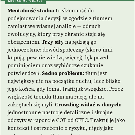
KRÓTKA ODPOWIEDŹ
Mentalność stadna
to skłonność do
podejmowania decyzji w zgodzie z tłumem
zamiast we własnej analizie — odruch
ewolucyjny, który przy ekranie staje się
obciążeniem.
Trzy siły
napędzają go
jednocześnie: dowód społeczny (skoro inni
kupują, pewnie wiedzą więcej), lęk przed
pominięciem oraz wybiórcze szukanie
potwierdzeń.
Sedno problemu
: tłum jest
największy nie na początku ruchu, lecz blisko
jego końca, gdy temat trafił już wszędzie. Przez
większość trendu tłum ma rację, ale na
zakrętach się myli.
Crowding widać w danych
:
jednostronne nastroje detaliczne i skrajne
odczyty w raporcie COT od CFTC. Traktuj je jako
kontekst i ostrzeżenie o ryzyku, nigdy jako