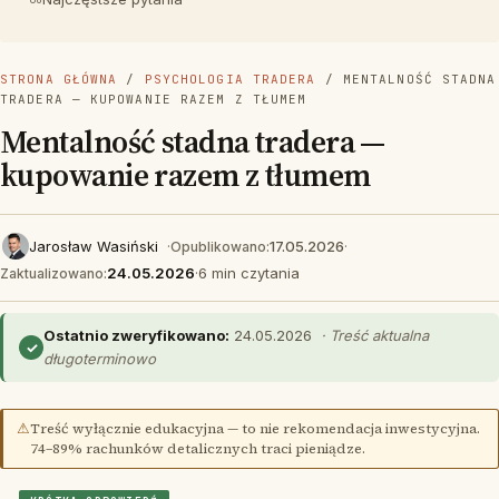
STRONA GŁÓWNA
/
PSYCHOLOGIA TRADERA
/ MENTALNOŚĆ STADNA
TRADERA — KUPOWANIE RAZEM Z TŁUMEM
Mentalność stadna tradera —
kupowanie razem z tłumem
Jarosław Wasiński
·
17.05.2026
·
Opublikowano:
24.05.2026
·
6 min czytania
Zaktualizowano:
Ostatnio zweryfikowano:
24.05.2026
· Treść aktualna
✓
długoterminowo
⚠
Treść wyłącznie edukacyjna — to nie rekomendacja inwestycyjna.
74–89% rachunków detalicznych traci pieniądze.