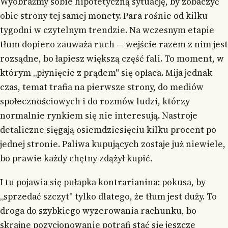
Wyobraźmy sobie hipotetyczną sytuację, by zobaczyć
obie strony tej samej monety. Para rośnie od kilku
tygodni w czytelnym trendzie. Na wczesnym etapie
tłum dopiero zauważa ruch — wejście razem z nim jest
rozsądne, bo łapiesz większą część fali. To moment, w
którym „płynięcie z prądem" się opłaca. Mija jednak
czas, temat trafia na pierwsze strony, do mediów
społecznościowych i do rozmów ludzi, którzy
normalnie rynkiem się nie interesują. Nastroje
detaliczne sięgają osiemdziesięciu kilku procent po
jednej stronie. Paliwa kupujących zostaje już niewiele,
bo prawie każdy chętny zdążył kupić.
I tu pojawia się pułapka kontrarianina: pokusa, by
„sprzedać szczyt" tylko dlatego, że tłum jest duży. To
droga do szybkiego wyzerowania rachunku, bo
skrajne pozycjonowanie potrafi stać się jeszcze