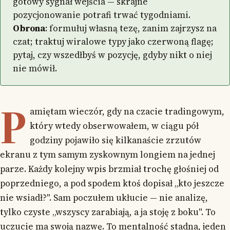
gotowy sygnał wejścia — skrajne
pozycjonowanie potrafi trwać tygodniami.
Obrona
: formułuj własną tezę, zanim zajrzysz na
czat; traktuj wiralowe typy jako czerwoną flagę;
pytaj, czy wszedłbyś w pozycję, gdyby nikt o niej
nie mówił.
P
amiętam wieczór, gdy na czacie tradingowym,
który wtedy obserwowałem, w ciągu pół
godziny pojawiło się kilkanaście zrzutów
ekranu z tym samym zyskownym longiem na jednej
parze. Każdy kolejny wpis brzmiał trochę głośniej od
poprzedniego, a pod spodem ktoś dopisał „kto jeszcze
nie wsiadł?". Sam poczułem ukłucie — nie analizę,
tylko czyste „wszyscy zarabiają, a ja stoję z boku". To
uczucie ma swoją nazwę. To mentalność stadna, jeden