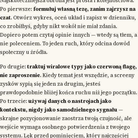
Najskuteczniejsza obrona jest prosta i kolejnościowa.
Po pierwsze:
formułuj własną tezę, zanim zajrzysz na
czat
. Otwórz wykres, oceń układ i zapisz w dzienniku,
co zrobiłbyś, gdyby nikt wokół nie miał zdania.
Dopiero potem czytaj opinie innych — wtedy są tłem, a
nie poleceniem. To jeden ruch, który odcina dowód
społeczny u źródła.
Po drugie:
traktuj wiralowe typy jako czerwoną flagę,
nie zaproszenie
. Kiedy temat jest wszędzie, a screeny
zysków sypią się jeden za drugim, jesteś
prawdopodobnie bliżej końca ruchu niż jego początku.
Po trzecie:
używaj danych o nastrojach jako
kontekstu, nigdy jako samodzielnego sygnału
—
skrajne pozycjonowanie zaostrza twoją czujność, ale
wejście wymaga osobnego potwierdzenia z twojego
systemu. Lęk przed pominięciem, który najczęściej