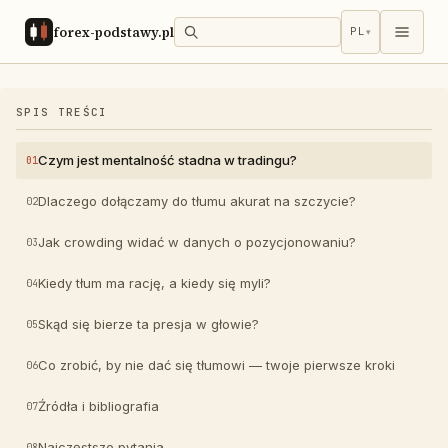
forex-podstawy.pl
PL
▾
SPIS TREŚCI
Czym jest mentalność stadna w tradingu?
Dlaczego dołączamy do tłumu akurat na szczycie?
Jak crowding widać w danych o pozycjonowaniu?
Kiedy tłum ma rację, a kiedy się myli?
Skąd się bierze ta presja w głowie?
Co zrobić, by nie dać się tłumowi — twoje pierwsze kroki
Źródła i bibliografia
Najczęstsze pytania