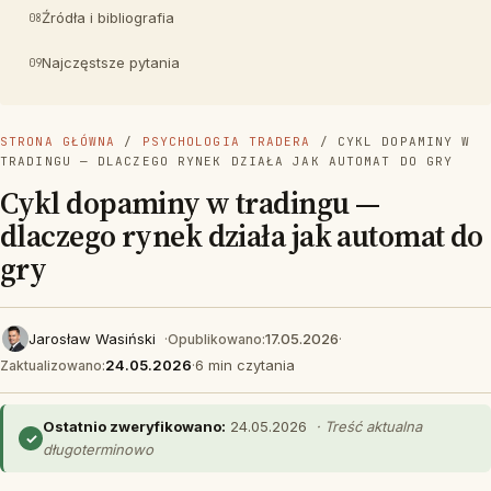
Źródła i bibliografia
Najczęstsze pytania
STRONA GŁÓWNA
/
PSYCHOLOGIA TRADERA
/ CYKL DOPAMINY W
TRADINGU — DLACZEGO RYNEK DZIAŁA JAK AUTOMAT DO GRY
Cykl dopaminy w tradingu —
dlaczego rynek działa jak automat do
gry
Jarosław Wasiński
·
17.05.2026
·
Opublikowano:
24.05.2026
·
6 min czytania
Zaktualizowano:
Ostatnio zweryfikowano:
24.05.2026
· Treść aktualna
✓
długoterminowo