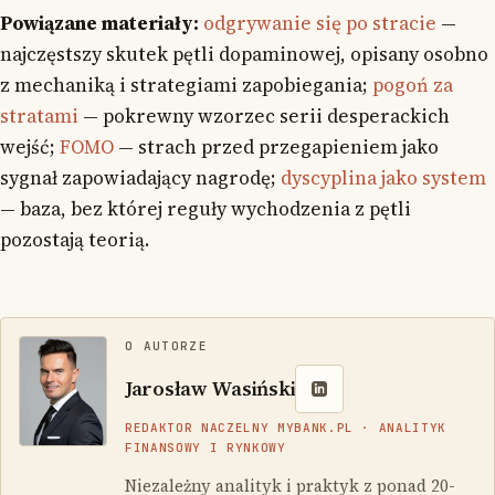
Powiązane materiały:
odgrywanie się po stracie
—
najczęstszy skutek pętli dopaminowej, opisany osobno
z mechaniką i strategiami zapobiegania;
pogoń za
stratami
— pokrewny wzorzec serii desperackich
wejść;
FOMO
— strach przed przegapieniem jako
sygnał zapowiadający nagrodę;
dyscyplina jako system
— baza, bez której reguły wychodzenia z pętli
pozostają teorią.
O AUTORZE
Jarosław Wasiński
REDAKTOR NACZELNY MYBANK.PL · ANALITYK
FINANSOWY I RYNKOWY
Niezależny analityk i praktyk z ponad 20-