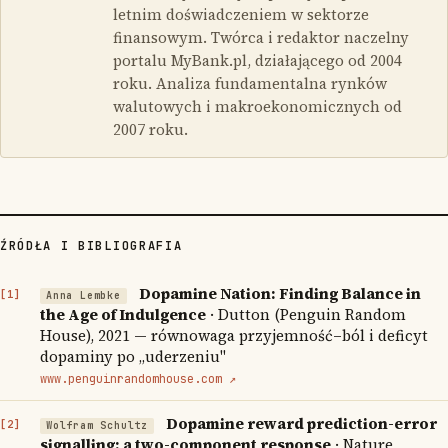
letnim doświadczeniem w sektorze
finansowym. Twórca i redaktor naczelny
portalu MyBank.pl, działającego od 2004
roku. Analiza fundamentalna rynków
walutowych i makroekonomicznych od
2007 roku.
ŹRÓDŁA I BIBLIOGRAFIA
Dopamine Nation: Finding Balance in
Anna Lembke
the Age of Indulgence
· Dutton (Penguin Random
House), 2021 — równowaga przyjemność–ból i deficyt
dopaminy po „uderzeniu"
www.penguinrandomhouse.com ↗
Dopamine reward prediction-error
Wolfram Schultz
signalling: a two-component response
· Nature