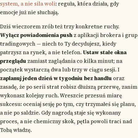
system, a nie sila woli
: reguła, która działa, gdy
emocje już nie słuchają.
Dziś wieczorem zrób też trzy konkretne ruchy.
Wyłącz powiadomienia push
z aplikacji brokera i grup
tradingowych — niech to Ty decydujesz, kiedy
patrzysz na rynek, a nie telefon.
Ustaw stałe okna
przeglądu
zamiast zaglądania co kilka minut; na
początek wystarczą dwa lub trzy w ciągu sesji. I
zaplanuj jeden dzień w tygodniu bez handlu
oraz
zasadę, że po serii strat robisz dłuższą przerwę, zanim
wykonasz kolejny ruch. Wreszcie przesuń miarę
sukcesu: oceniaj sesję po tym, czy trzymałeś się planu,
a nie po saldzie. Gdy nagrodą staje się wykonany
proces, a nie chemiczny skok, pętla powoli traci nad
Tobą władzę.