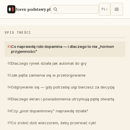
forex-podstawy.pl
PL
▾
SPIS TREŚCI
Co naprawdę robi dopamina — i dlaczego to nie „hormon
przyjemności"
Dlaczego rynek działa jak automat do gry
Jak pętla zamienia się w przetorgowanie
Odgrywanie się — gdy potrzebę ulgi bierzesz za decyzję
Dlaczego ekran i powiadomienia utrzymują pętlę otwartą
Czy „post dopaminowy" naprawdę działa?
Co zrobić dziś wieczorem, żeby przerwać cykl