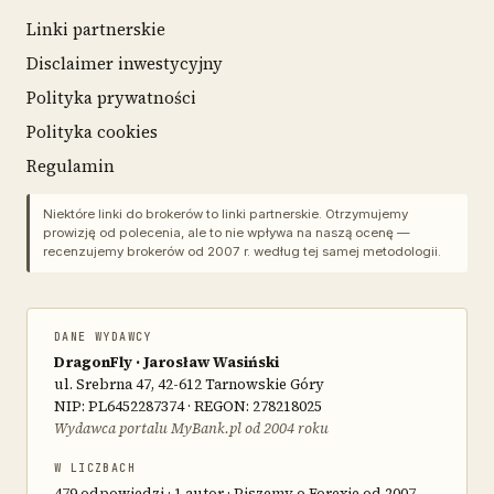
Linki partnerskie
Disclaimer inwestycyjny
Polityka prywatności
Polityka cookies
Regulamin
Niektóre linki do brokerów to linki partnerskie. Otrzymujemy
prowizję od polecenia, ale to nie wpływa na naszą ocenę —
recenzujemy brokerów od 2007 r. według tej samej metodologii.
DANE WYDAWCY
DragonFly · Jarosław Wasiński
ul. Srebrna 47, 42-612 Tarnowskie Góry
NIP: PL6452287374 · REGON: 278218025
Wydawca portalu MyBank.pl od 2004 roku
W LICZBACH
479 odpowiedzi · 1 autor · Piszemy o Forexie od 2007