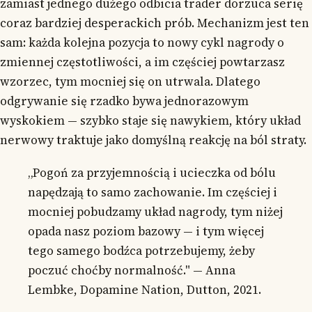
zamiast jednego dużego odbicia trader dorzuca serię
coraz bardziej desperackich prób. Mechanizm jest ten
sam: każda kolejna pozycja to nowy cykl nagrody o
zmiennej częstotliwości, a im częściej powtarzasz
wzorzec, tym mocniej się on utrwala. Dlatego
odgrywanie się rzadko bywa jednorazowym
wyskokiem — szybko staje się nawykiem, który układ
nerwowy traktuje jako domyślną reakcję na ból straty.
„Pogoń za przyjemnością i ucieczka od bólu
napędzają to samo zachowanie. Im częściej i
mocniej pobudzamy układ nagrody, tym niżej
opada nasz poziom bazowy — i tym więcej
tego samego bodźca potrzebujemy, żeby
poczuć choćby normalność." — Anna
Lembke, Dopamine Nation, Dutton, 2021.