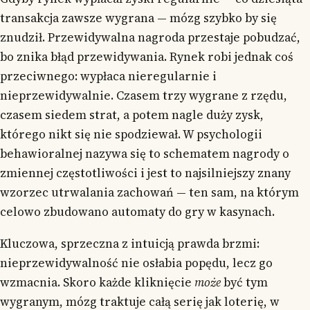
transakcja zawsze wygrana — mózg szybko by się
znudził. Przewidywalna nagroda przestaje pobudzać,
bo znika błąd przewidywania. Rynek robi jednak coś
przeciwnego: wypłaca nieregularnie i
nieprzewidywalnie. Czasem trzy wygrane z rzędu,
czasem siedem strat, a potem nagle duży zysk,
którego nikt się nie spodziewał. W psychologii
behawioralnej nazywa się to schematem nagrody o
zmiennej częstotliwości i jest to najsilniejszy znany
wzorzec utrwalania zachowań — ten sam, na którym
celowo zbudowano automaty do gry w kasynach.
Kluczowa, sprzeczna z intuicją prawda brzmi:
nieprzewidywalność nie osłabia popędu, lecz go
wzmacnia. Skoro każde kliknięcie
może
być tym
wygranym, mózg traktuje całą serię jak loterię, w