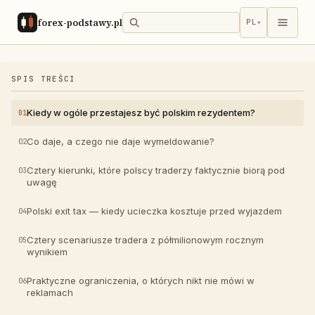
forex-podstawy.pl
PL
▾
SPIS TREŚCI
Kiedy w ogóle przestajesz być polskim rezydentem?
Co daje, a czego nie daje wymeldowanie?
Cztery kierunki, które polscy traderzy faktycznie biorą pod
uwagę
Polski exit tax — kiedy ucieczka kosztuje przed wyjazdem
Cztery scenariusze tradera z półmilionowym rocznym
wynikiem
Praktyczne ograniczenia, o których nikt nie mówi w
reklamach