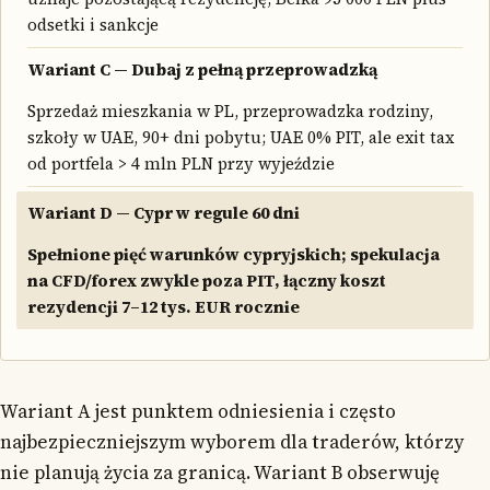
odsetki i sankcje
Wariant C — Dubaj z pełną przeprowadzką
Sprzedaż mieszkania w PL, przeprowadzka rodziny,
szkoły w UAE, 90+ dni pobytu; UAE 0% PIT, ale exit tax
od portfela > 4 mln PLN przy wyjeździe
Wariant D — Cypr w regule 60 dni
Spełnione pięć warunków cypryjskich; spekulacja
na CFD/forex zwykle poza PIT, łączny koszt
rezydencji 7–12 tys. EUR rocznie
Wariant A jest punktem odniesienia i często
najbezpieczniejszym wyborem dla traderów, którzy
nie planują życia za granicą. Wariant B obserwuję