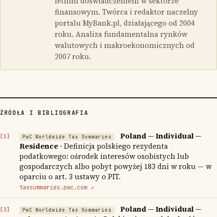
letnim doświadczeniem w sektorze
finansowym. Twórca i redaktor naczelny
portalu MyBank.pl, działającego od 2004
roku. Analiza fundamentalna rynków
walutowych i makroekonomicznych od
2007 roku.
ŹRÓDŁA I BIBLIOGRAFIA
Poland — Individual —
PwC Worldwide Tax Summaries
Residence
· Definicja polskiego rezydenta
podatkowego: ośrodek interesów osobistych lub
gospodarczych albo pobyt powyżej 183 dni w roku — w
oparciu o art. 3 ustawy o PIT.
taxsummaries.pwc.com ↗
Poland — Individual —
PwC Worldwide Tax Summaries