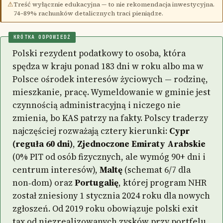
⚠
Treść wyłącznie edukacyjna — to nie rekomendacja inwestycyjna.
74–89% rachunków detalicznych traci pieniądze.
KRÓTKA ODPOWIEDŹ
Polski rezydent podatkowy to osoba, która
spędza w kraju ponad 183 dni w roku albo ma w
Polsce ośrodek interesów życiowych — rodzinę,
mieszkanie, pracę. Wymeldowanie w gminie jest
czynnością administracyjną i niczego nie
zmienia, bo KAS patrzy na fakty. Polscy traderzy
najczęściej rozważają cztery kierunki:
Cypr
(reguła 60 dni)
,
Zjednoczone Emiraty Arabskie
(0% PIT od osób fizycznych, ale wymóg 90+ dni i
centrum interesów),
Maltę
(schemat 6/7 dla
non‑dom) oraz
Portugalię
, której program NHR
został zniesiony 1 stycznia 2024 roku dla nowych
zgłoszeń. Od 2019 roku obowiązuje polski exit
tax od niezrealizowanych zysków przy portfelu