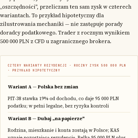
„oszczędności", przeliczam ten sam zysk w czterech
wariantach. To przykład hipotetyczny dla
zilustrowania mechaniki — nie zastępuje porady
doradcy podatkowego. Trader z rocznym wynikiem
500 000 PLN z CFD u zagranicznego brokera.
CZTERY WARIANTY REZYDENCJI · ROCZNY ZYSK 500 000 PLN
· PRZYKŁAD HIPOTETYCZNY
Wariant A — Polska bez zmian
PIT‑38 stawka 19% od dochodu, co daje 95 000 PLN
podatku; w pełni legalne, bez ryzyka kontroli
Wariant B — Dubaj „na papierze"
Rodzina, mieszkanie i konta zostają w Polsce; KAS
uznaje pozostającą rezydencję, Belka 95 000 PLN plus