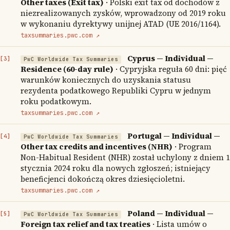
Other taxes (Exit tax)
· Polski exit tax od dochodów z
niezrealizowanych zysków, wprowadzony od 2019 roku
w wykonaniu dyrektywy unijnej ATAD (UE 2016/1164).
taxsummaries.pwc.com ↗
Cyprus — Individual —
PwC Worldwide Tax Summaries
Residence (60-day rule)
· Cypryjska reguła 60 dni: pięć
warunków koniecznych do uzyskania statusu
rezydenta podatkowego Republiki Cypru w jednym
roku podatkowym.
taxsummaries.pwc.com ↗
Portugal — Individual —
PwC Worldwide Tax Summaries
Other tax credits and incentives (NHR)
· Program
Non-Habitual Resident (NHR) został uchylony z dniem 1
stycznia 2024 roku dla nowych zgłoszeń; istniejący
beneficjenci dokończą okres dziesięcioletni.
taxsummaries.pwc.com ↗
Poland — Individual —
PwC Worldwide Tax Summaries
Foreign tax relief and tax treaties
· Lista umów o