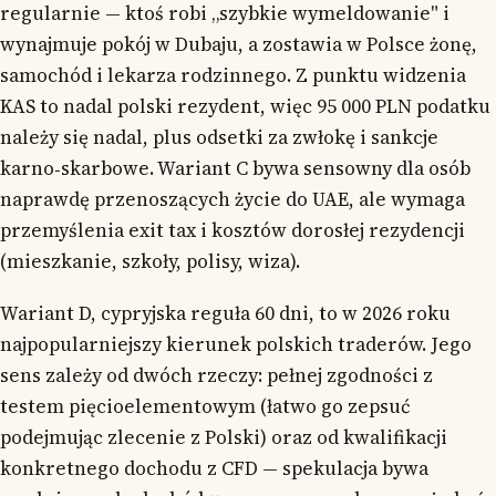
regularnie — ktoś robi „szybkie wymeldowanie" i
wynajmuje pokój w Dubaju, a zostawia w Polsce żonę,
samochód i lekarza rodzinnego. Z punktu widzenia
KAS to nadal polski rezydent, więc 95 000 PLN podatku
należy się nadal, plus odsetki za zwłokę i sankcje
karno‑skarbowe. Wariant C bywa sensowny dla osób
naprawdę przenoszących życie do UAE, ale wymaga
przemyślenia exit tax i kosztów dorosłej rezydencji
(mieszkanie, szkoły, polisy, wiza).
Wariant D, cypryjska reguła 60 dni, to w 2026 roku
najpopularniejszy kierunek polskich traderów. Jego
sens zależy od dwóch rzeczy: pełnej zgodności z
testem pięcioelementowym (łatwo go zepsuć
podejmując zlecenie z Polski) oraz od kwalifikacji
konkretnego dochodu z CFD — spekulacja bywa