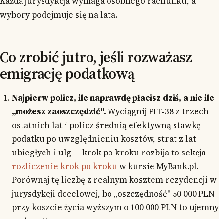
Każda jurysdykcja wymaga osobnego rachunku, a
wybory podejmuje się na lata.
Co zrobić jutro, jeśli rozważasz
emigrację podatkową
Najpierw policz, ile naprawdę płacisz dziś, a nie ile
„możesz zaoszczędzić".
Wyciągnij PIT‑38 z trzech
ostatnich lat i policz średnią efektywną stawkę
podatku po uwzględnieniu kosztów, strat z lat
ubiegłych i ulg — krok po kroku rozbija to sekcja
rozliczenie krok po kroku
w kursie MyBank.pl.
Porównaj tę liczbę z realnym kosztem rezydencji w
jurysdykcji docelowej, bo „oszczędność" 50 000 PLN
przy koszcie życia wyższym o 100 000 PLN to ujemny