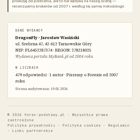
prowizję od polecenia, ale to nie wpływa na naszą ocenę —
recenzujemy brokerów od 2007 r. według tej samej metodologii.
DANE WYDAWCY
DragonFly · Jarosław Wasiński
ul. Srebrna 47, 42-612 Tarnowskie Góry
NIP: PL6452287374 · REGON: 278218025
Wydawca portalu MyBank.pl od 2004 roku
W LICZBACH
479 odpowiedzi · 1 autor · Piszemy o Forexie od 2007
roku
Strona audytowana: 19.05.2026
© 2026 forex-podstawy.pl · Wszystkie prawa
zastrzeżone
Polityka prywatności
·
Polityka cookies
·
Regulamin
·
Linki partnerskie