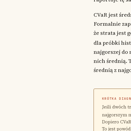
CVaR jest śre
Formalnie zap
że strata jest
dla próbki his
najgorszej do n
nich średnią. 
średnią z najgo
KRÓTKA DIAG
Jeśli dwóch 
najgorszym mi
Dopiero CVaR 
To jest powód