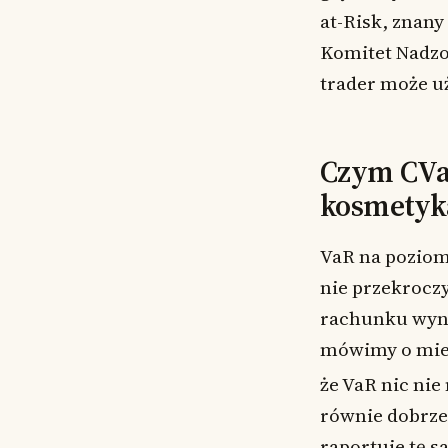
at-Risk, znany
Komitet Nadzor
trader może uż
Czym CVaR 
kosmetyk
VaR na poziom
nie przekroczy
rachunku wyni
mówimy o mie
że VaR nic nie
równie dobrze
raportuje tę s