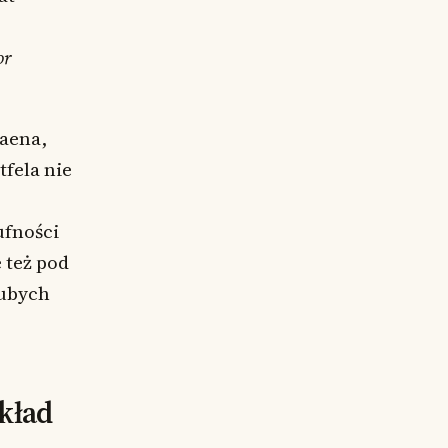
or
baena,
fela nie
ufności
 też pod
rubych
kład