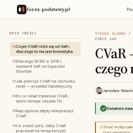
forex-podstawy.pl
Po
SPIS TREŚCI
STRONA GŁÓWNA
POWIE VAR
CVaR 
Czym CVaR różni się od VaR i
dlaczego to nie jest kosmetyka
czego 
Dlaczego BCBS w 2019 r.
wymienił VaR na Expected
Shortfall
Jak policzyć CVaR na rachunku
retail — przykład hipotetyczny
Jarosław Wasiń
Po co retail traderowi CVaR,
skoro istnieje zasada 1%
✓
Ostatnio zwe
Najczęstsze błędy interpretacji
CVaR
Co zrobić jutro, żeby CVaR
⚠
Treść wyłącznie
pracował na twoją korzyść
traci pieniądze.