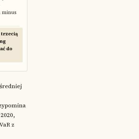
)
li minus
 trzecią
ing
ać do
średniej
przypomina
 2020,
CVaR z