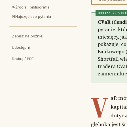
Źródła i bibliografia
KRÓTKA ODPOWIE
Najczęstsze pytania
CVaR (Condit
pytanie, któ
miesięcy, ja
Zapisz na później
pokazuje, co
Udostępnij
Bankowego (
Shortfall wł
Drukuj / PDF
tradera CVaR
zamienniki
V
aR mów
kapita
dotycz
głęboka jest ś