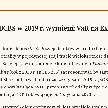
BCBS w 2019 r. wymienił VaR na E
dsłonił słabość VaR. Pozycje banków w produktach
trafiły w pojedynczej sesji tracić wielokrotność 
t Bazylejski w dokumencie konsultacyjnym
Fundam
ading book
z 2013 r. (BCBS 265) zaproponował, by zas
 Shortfall, a w standardzie ze stycznia 2019 r. (BCB
ię obowiązująca. W UE przepisy wchodziły w życie 
ntacja FRTB obowiązuje od 1 stycznia 2023 r.
istotnych elementów rewizji jest przejście z value-