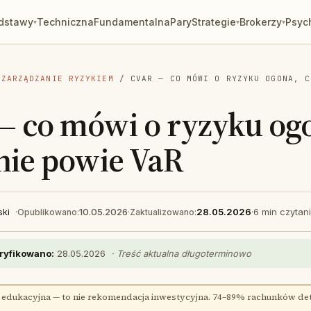
dstawy
Techniczna
Fundamentalna
Pary
Strategie
Brokerzy
Psyc
▾
▾
▾
/
ZARZĄDZANIE RYZYKIEM
/ CVAR — CO MÓWI O RYZYKU OGONA, C
— co mówi o ryzyku og
nie powie VaR
ski
·
10.05.2026
·
28.05.2026
·
6 min czytan
Opublikowano:
Zaktualizowano:
ryfikowano:
28.05.2026
· Treść aktualna długoterminowo
 edukacyjna — to nie rekomendacja inwestycyjna. 74–89% rachunków de