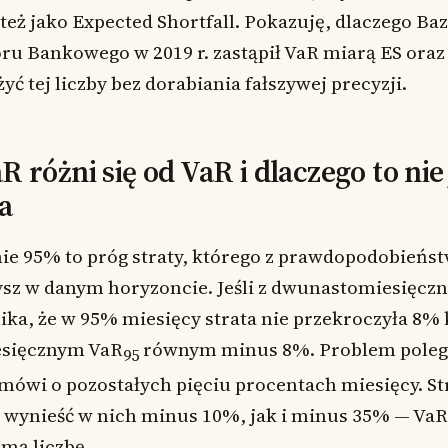
 też jako Expected Shortfall. Pokazuję, dlaczego Baz
u Bankowego w 2019 r. zastąpił VaR miarą ES oraz j
yć tej liczby bez dorabiania fałszywej precyzji.
różni się od VaR i dlaczego to nie 
a
ie 95% to próg straty, którego z prawdopodobień
sz w danym horyzoncie. Jeśli z dwunastomiesięczne
ka, że w 95% miesięcy strata nie przekroczyła 8% 
sięcznym VaR
równym minus 8%. Problem poleg
95
 mówi o pozostałych pięciu procentach miesięcy. S
 wynieść w nich minus 10%, jak i minus 35% — VaR
amą liczbę.