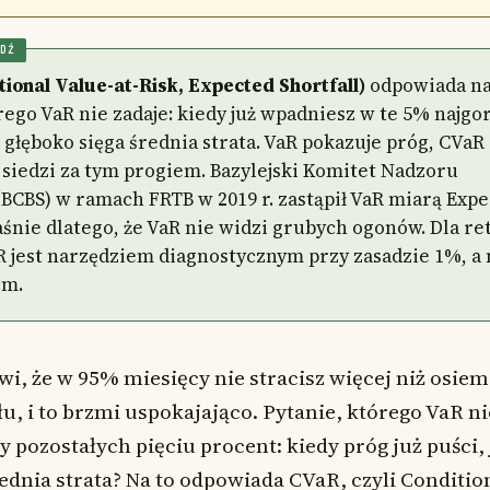
DŹ
ional Value-at-Risk, Expected Shortfall)
odpowiada n
rego VaR nie zadaje: kiedy już wpadniesz w te 5% najgo
k głęboko sięga średnia strata. VaR pokazuje próg, CVaR
 siedzi za tym progiem. Bazylejski Komitet Nadzoru
BCBS) w ramach FRTB w 2019 r. zastąpił VaR miarą Exp
aśnie dlatego, że VaR nie widzi grubych ogonów. Dla ret
 jest narzędziem diagnostycznym przy zasadzie 1%, a n
em.
i, że w 95% miesięcy nie stracisz więcej niż osie
łu, i to brzmi uspokajająco. Pytanie, którego VaR ni
y pozostałych pięciu procent: kiedy próg już puści,
rednia strata? Na to odpowiada CVaR, czyli Conditio