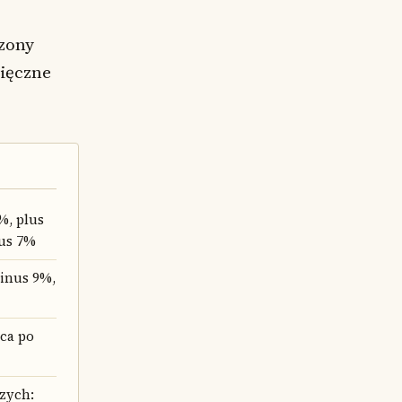
dzony
sięczne
%, plus
lus 7%
inus 9%,
ca po
zych: