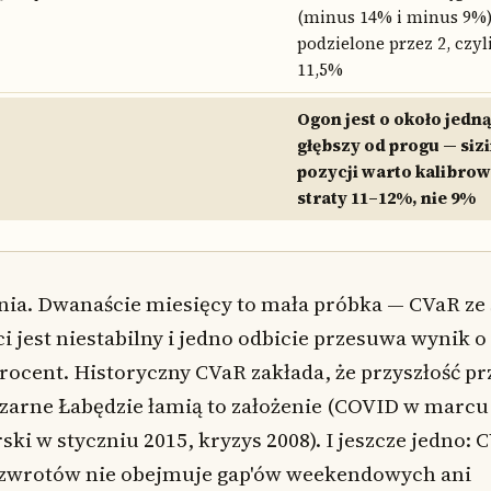
(minus 14% i minus 9%
podzielone przez 2, czy
11,5%
Ogon jest o około jedną
głębszy od progu — siz
pozycji warto kalibrow
straty 11–12%, nie 9%
nia. Dwanaście miesięcy to mała próbka — CVaR ze 
 jest niestabilny i jedno odbicie przesuwa wynik o
procent. Historyczny CVaR zakłada, że przyszłość 
Czarne Łabędzie łamią to założenie (COVID w marcu
ski w styczniu 2015, kryzys 2008). I jeszcze jedno: 
zwrotów nie obejmuje gap'ów weekendowych ani