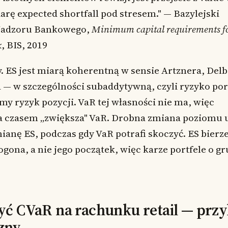
arę expected shortfall pod stresem." — Bazylejski
Nadzoru Bankowego,
Minimum capital requirements f
k
, BIS, 2019
. ES jest miarą koherentną w sensie Artznera, Del
 — w szczególności subaddytywną, czyli ryzyko port
y ryzyk pozycji. VaR tej własności nie ma, więc
a czasem „zwiększa" VaR. Drobna zmiana poziomu 
ianę ES, podczas gdy VaR potrafi skoczyć. ES bierze
ogona, a nie jego początek, więc karze portfele o g
zyć CVaR na rachunku retail — przy
zny