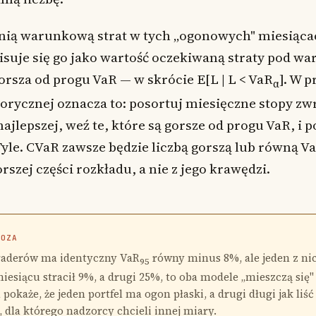
dnią warunkową strat w tych „ogonowych" miesiąca
isuje się go jako wartość oczekiwaną straty pod w
 gorsza od progu VaR — w skrócie E[L | L < VaR
]. W 
α
torycznej oznacza to: posortuj miesięczne stopy zw
ajlepszej, weź te, które są gorsze od progu VaR, i po
Tyle. CVaR zawsze będzie liczbą gorszą lub równą Va
rszej części rozkładu, a nie z jego krawędzi.
NOZA
traderów ma identyczny VaR
równy minus 8%, ale jeden z ni
95
esiącu stracił 9%, a drugi 25%, to oba modele „mieszczą się"
pokaże, że jeden portfel ma ogon płaski, a drugi długi jak liść
, dla którego nadzorcy chcieli innej miary.