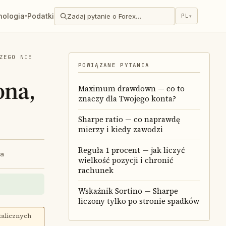
hologia
Podatki
Zadaj pytanie o Forex…
PL
▾
▾
ZEGO NIE
POWIĄZANE PYTANIA
ona,
Maximum drawdown — co to
znaczy dla Twojego konta?
Sharpe ratio — co naprawdę
mierzy i kiedy zawodzi
Reguła 1 procent — jak liczyć
ia
wielkość pozycji i chronić
rachunek
Wskaźnik Sortino — Sharpe
liczony tylko po stronie spadków
talicznych