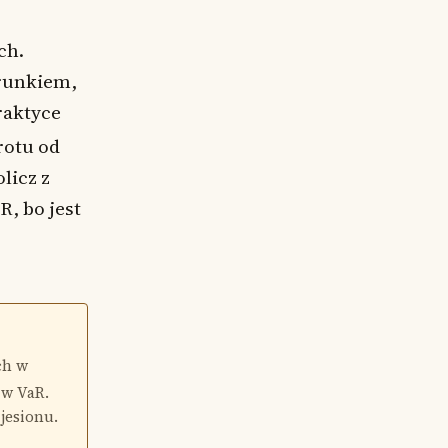
ch.
arunkiem,
praktyce
rotu od
licz z
R, bo jest
ch w
 w VaR.
 jesionu.