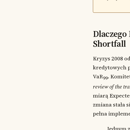
Dlaczego 
Shortfall
Kryzys 2008 o
kredytowych po
VaR
. Komite
99
review of the tr
miarą Expected
zmiana stała s
pełna impleme
„Jednym z 