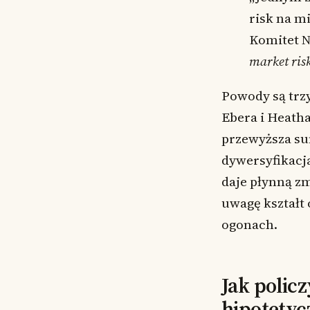
risk na mi
Komitet 
market ris
Powody są trzy
Ebera i Heatha
przewyższa sum
dywersyfikacj
daje płynną zm
uwagę kształt 
ogonach.
Jak polic
hipotetyc