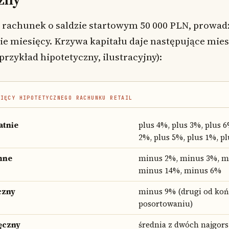
 rachunek o saldzie startowym 50 000 PLN, prowa
ie miesięcy. Krzywa kapitału daje następujące mie
przykład hipotetyczny, ilustracyjny):
SIĘCY HIPOTETYCZNEGO RACHUNKU RETAIL
atnie
plus 4%, plus 3%, plus 6
2%, plus 5%, plus 1%, p
mne
minus 2%, minus 3%, m
minus 14%, minus 6%
czny
minus 9% (drugi od koń
posortowaniu)
ęczny
średnia z dwóch najgors