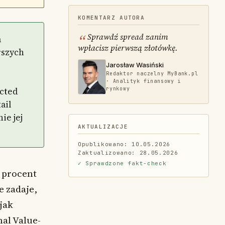
KOMENTARZ AUTORA
Sprawdź spread zanim
a
wpłacisz pierwszą złotówkę.
rszych
Jarosław Wasiński
Redaktor naczelny MyBank.pl
· Analityk finansowy i
ected
rynkowy
ail
ie jej
AKTUALIZACJE
Opublikowano: 10.05.2026
Zaktualizowano: 28.05.2026
✓ Sprawdzone fakt-check
m procent
e zadaje,
 jak
nal Value-