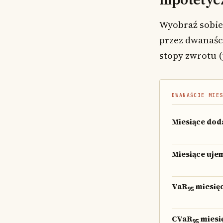
Wyobraź sobie
przez dwanaśc
stopy zwrotu (
DWANAŚCIE MIE
Miesiące dod
Miesiące uje
VaR
miesię
95
CVaR
miesi
95