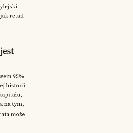
ylejski
ak retail
jest
stwem 95%
j historii
kapitału,
a na tym,
trata może