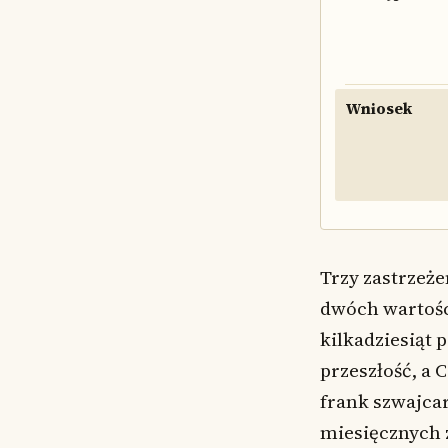
Wniosek
Trzy zastrzeże
dwóch wartości
kilkadziesiąt 
przeszłość, a 
frank szwajcar
miesięcznych 