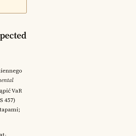
xpected
dziennego
ental
tąpić VaR
S 457)
etapami;
at-