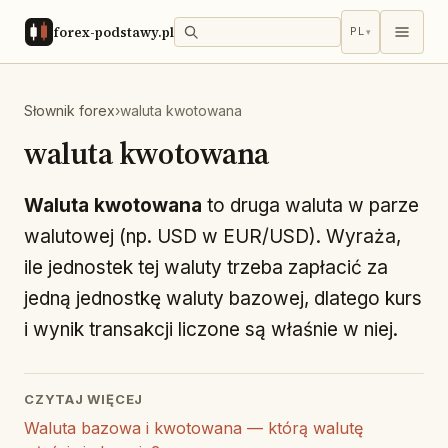
forex-podstawy.pl
PL
▾
Słownik forex
›
waluta kwotowana
waluta kwotowana
Waluta kwotowana
to druga waluta w parze
walutowej (np. USD w EUR/USD). Wyraża,
ile jednostek tej waluty trzeba zapłacić za
jedną jednostkę waluty bazowej, dlatego kurs
i wynik transakcji liczone są właśnie w niej.
CZYTAJ WIĘCEJ
Waluta bazowa i kwotowana — którą walutę