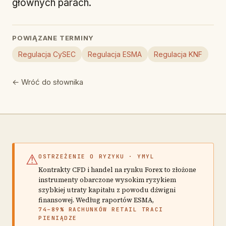
głównych parach.
POWIĄZANE TERMINY
Regulacja CySEC
Regulacja ESMA
Regulacja KNF
← Wróć do słownika
⚠
OSTRZEŻENIE O RYZYKU · YMYL
Kontrakty CFD i handel na rynku Forex to złożone
instrumenty obarczone wysokim ryzykiem
szybkiej utraty kapitału z powodu dźwigni
finansowej. Według raportów ESMA,
74–89% RACHUNKÓW RETAIL TRACI
PIENIĄDZE