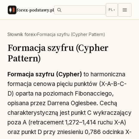
forex-podstawy.pl
PL
▾
Słownik forex
›
Formacja szyfru (Cypher Pattern)
Formacja szyfru (Cypher
Pattern)
Formacja szyfru (Cypher)
to harmoniczna
formacja cenowa pięciu punktów (X-A-B-C-
D) oparta na poziomach Fibonacciego,
opisana przez Darrena Oglesbee. Cechą
charakterystyczną jest punkt C wykraczający
poza A (retracement 1,272–1,414 ruchu X-A)
oraz punkt D przy zniesieniu 0,786 odcinka X-